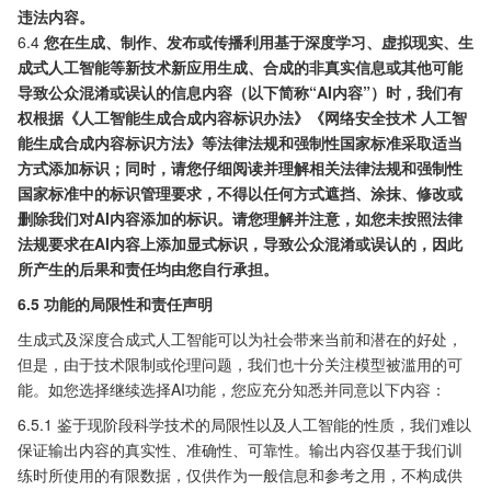
违法内容。
6.4
您在生成、制作、发布或传播利用基于深度学习、虚拟现实、生
成式人工智能等新技术新应用生成、合成的非真实信息或其他可能
导致公众混淆或误认的信息内容（以下简称“AI内容”）时，我们有
权根据
《人工智能生成合成内容标识办法》《网络安全技术 人工智
能生成合成内容标识方法》
等法律法规和强制性国家标准采取适当
方式添加标识；同时，请您仔细阅读并理解相关法律法规和强制性
国家标准中的标识管理要求，不得以任何方式遮挡、涂抹、修改或
删除我们对AI内容添加的标识。请您理解并注意，如您未按照法律
法规要求在AI内容上添加显式标识，导致公众混淆或误认的，因此
所产生的后果和责任均由您自行承担。
6.5 功能的局限性和责任声明
生成式及深度合成式人工智能可以为社会带来当前和潜在的好处，
但是，由于技术限制或伦理问题，我们也十分关注模型被滥用的可
能。如您选择继续选择AI功能，您应充分知悉并同意以下内容：
6.5.1 鉴于现阶段科学技术的局限性以及人工智能的性质，我们难以
保证输出内容的真实性、准确性、可靠性。输出内容仅基于我们训
练时所使用的有限数据，仅供作为一般信息和参考之用，不构成供