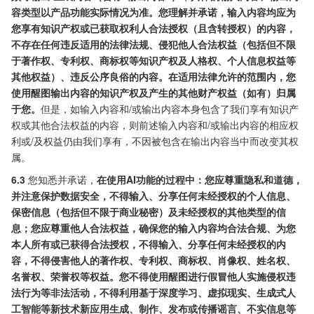
容类型以产品功能实际情况为准。您理解并承诺，输入内容均应为
您享有知识产权或已获取权利人合法授权（且含转授权）的内容，
不存在任何违反适用的法律法规、侵犯他人合法权益（包括但不限
于著作权、专利权、商标权等知识产权及人格权、个人信息权益等
其他权益）、违反公序良俗的内容。在适用法律允许的范围内，您
使用醒图输出内容的知识产权及产生的其他财产权益（如有）归属
于您。
但是，如输入内容和/或输出内容本身包含了我们享有知识产
权或其他合法权益的内容，则前述输入内容和/或输出内容的相应权
利或/及权益仍由我们享有，不因被包含在输出内容当中而改变其权
属。
6.3
您知悉并承诺，
在使用AI功能的过程中：您应尊重隐私和道德，
并注意保护数据安全，不得输入、分享任何未经授权的个人信息、
保密信息（包括但不限于商业秘密）及未经授权的其他类型的信
息；您应尊重他人合法权益，确保您的输入内容均合法合规、为您
本人所有或已获得合法授权，不得输入、分享任何未经授权的内
容，不得侵害他人的著作权、专利权、商标权、肖像权、姓名权、
名誉权、荣誉权等权益。您不得使用醒图进行假冒他人实施侵权违
法行为等非法活动，不得利用基于深度学习、虚拟现实、生成式人
工智能等新技术新应用生成、制作、发布或传播谣言、不实信息等