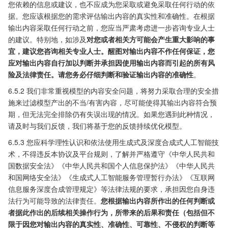
您依赖的信息或建议，也不应成为您采取或避免采取任何行动的依
据。您应该根据您的需求评估输出内容的真实性和准确性。在根据
输出内容采取任何行动之前，您应当严肃考虑进一步咨询专业人士
的建议。特别地，如涉及
对您或者相关方可能会产生重大影响的事
宜，建议您咨询相关专业人士。醒图对输出内容不作任何保证，您
应对输出内容自行加以判断并承担因使用输出内容而引起的所有风
险及法律责任。请您务必仔细判断和验证输出内容的准确性
。
6.5.2 我们非常重视模型的内容安全问题，将努力采取合理的安全措
施来过滤模型产出的不当/有害内容，尽可能使得其输出内容符合预
期，但无法完全排除仍有失误出现的情况。如果您遇到此种情况，
请及时与我们反馈，我们将基于您的反馈持续优化模型。
6.5.3 您应科学理性认识和依法使用生成式及深度合成式人工智能技
术，不得违反本协议及平台规则，了解并严格遵守《中华人民共和
国数据安全法》《中华人民共和国个人信息保护法》《中华人民共
和国网络安全法》《生成式人工智能服务管理暂行办法》《互联网
信息服务深度合成管理规定》等法律法规的要求，承担因您自身违
法行为可能导致的法律责任。
您根据输出内容所作出的任何判断或
者据此作出的后续相关操作行为，所带来的后果和责任（包括但不
限于因您对输出内容的真实性、准确性、可靠性、不侵权的判断等