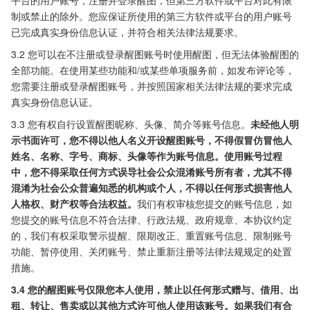
平台的用户账号，注册并登录醒图，但第三方软件或平台对此有限
制或禁止的除外。您应保证所使用的第三方软件或平台的用户账号
已完成真实身份信息认证，并符合相关法律法规要求。
3.2 您可以在不注册或登录醒图账号时使用醒图，但无法体验醒图的
全部功能。在使用某些功能和/或某些单项服务前，如发布评论等，
您需要注册或登录醒图账号，并按照国家相关法律法规的要求完成
真实身份信息认证。
3.3 您有权自行设置醒图昵称、头像、简介等账号信息。
未经他人明
示书面许可，您不得以他人名义开设醒图账号，不得假冒仿冒他人
姓名、名称、字号、商标、头像等作为账号信息。使用账号过程
中，您不得采取任何方式误导社会公众混淆账号所有者，尤其不得
混淆为社会公众普遍知悉的机构或个人，不得以任何形式损害他人
人格权、财产权等合法权益。
我们有权审核您提交的账号信息，如
您提交的账号信息不符合法律、行政法规、政府规章、本协议约定
的，我们有权采取警示提醒、限期改正、重置账号信息、限制账号
功能、暂停使用、关闭账号、禁止重新注册等法律法规规定的处置
措施。
3.4 您的醒图账号仅限您本人使用，禁止以任何形式赠与、借用、出
租、转让、售卖或以其他方式许可他人使用该账号。如果我们有合