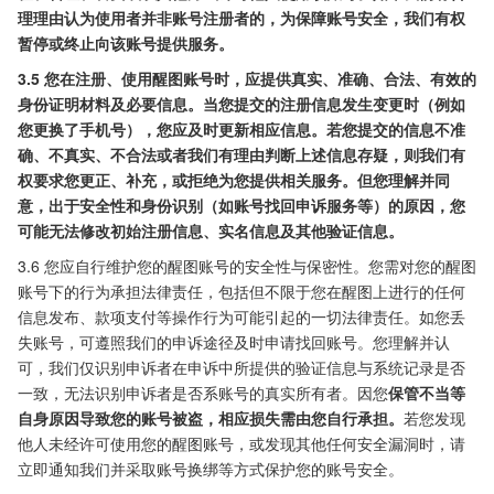
理理由认为使用者并非账号注册者的，为保障账号安全，我们有权
暂停或终止向该账号提供服务。
3.5 您在注册、使用醒图账号时，应提供真实、准确、合法、有效的
身份证明材料及必要信息。当您提交的注册信息发生变更时（例如
您更换了手机号），您应及时更新相应信息。若您提交的信息不准
确、不真实、不合法或者我们有理由判断上述信息存疑，则我们有
权要求您更正、补充，或拒绝为您提供相关服务。但您理解并同
意，出于安全性和身份识别（如账号找回申诉服务等）的原因，您
可能无法修改初始注册信息、实名信息及其他验证信息。
3.6 您应自行维护您的醒图账号的安全性与保密性。您需对您的醒图
账号下的行为承担法律责任，包括但不限于您在醒图上进行的任何
信息发布、款项支付等操作行为可能引起的一切法律责任。如您丢
失账号，可遵照我们的申诉途径及时申请找回账号。您理解并认
可，我们仅识别申诉者在申诉中所提供的验证信息与系统记录是否
一致，无法识别申诉者是否系账号的真实所有者。因您
保管不当等
自身原因导致您的账号被盗，相应损失需由您自行承担。
若您发现
他人未经许可使用您的醒图账号，或发现其他任何安全漏洞时，请
立即通知我们并采取账号换绑等方式保护您的账号安全。