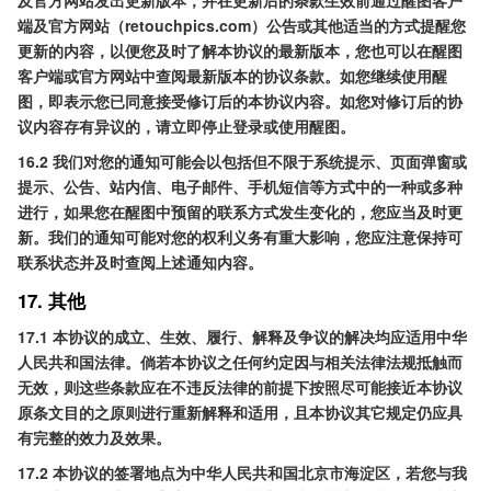
及官方网站发出更新版本，并在更新后的条款生效前通过醒图客户
端及官方网站（retouchpics.com）公告或其他适当的方式提醒您
更新的内容，以便您及时了解本协议的最新版本，您也可以在醒图
客户端或官方网站中查阅最新版本的协议条款。如您继续使用醒
图，即表示您已同意接受修订后的本协议内容。如您对修订后的协
议内容存有异议的，请立即停止登录或使用醒图。
16.2 我们对您的通知可能会以包括但不限于系统提示、页面弹窗或
提示、公告、站内信、电子邮件、手机短信等方式中的一种或多种
进行，如果您在醒图中预留的联系方式发生变化的，您应当及时更
新。我们的通知可能对您的权利义务有重大影响，您应注意保持可
联系状态并及时查阅上述通知内容。
17. 其他
17.1 本协议的成立、生效、履行、解释及争议的解决均应适用中华
人民共和国法律。倘若本协议之任何约定因与相关法律法规抵触而
无效，则这些条款应在不违反法律的前提下按照尽可能接近本协议
原条文目的之原则进行重新解释和适用，且本协议其它规定仍应具
有完整的效力及效果。
17.2 本协议的签署地点为中华人民共和国北京市海淀区，若您与我