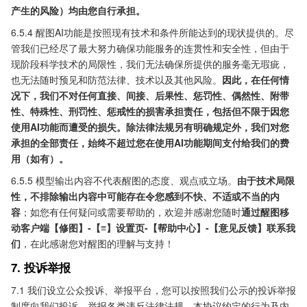
产生的风险）均由您自行承担。
6.5.4 醒图AI功能是按照现有技术和条件所能达到的现状提供的。尽
管我们已经尽了最大努力确保功能服务的连贯性和安全性，但由于
现阶段科学技术的局限性，我们无法确保所提供的服务毫无瑕疵，
也无法随时预见和防范法律、技术以及其他风险。
因此，在任何情
况下，我们不对任何直接、间接、后果性、惩罚性、偶然性、附带
性、特殊性、刑罚性、惩戒性的损害承担责任，包括但不限于因您
使用AI功能而遭受的损失。除法律法规另有明确规定外，我们对您
承担的全部责任，始终不超过您在使用AI功能期间支付给我们的费
用（如有）。
6.5.5 模型输出内容不代表醒图的态度、观点或立场。
由于技术局限
性，不排除输出内容中可能存在令您感到不快、不适或不当的内
容
；如您有任何疑问或需要帮助的，欢迎并感谢您随时
通过醒图移
动客户端【修图】-【≡】设置页-【帮助中心】-【意见反馈】联系我
们
，在此感谢您对醒图的理解与支持！
7. 投诉举报
7.1 我们设立公众投诉、举报平台，您可以按照我们公示的投诉举报
制度向我们投诉、举报各类违反法律法规、本协议约定的行为及内