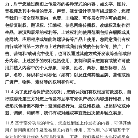
力，对于您通过醒图上传发布的各种形式的内容，如文字、图片、
音视频及其中包括的音乐、声音、视觉设计等所有组成部分，您授
予我们一项全球范围内、免费、非独家、可多层次再许可的权利，
包括复制权、翻译权、汇编权、信息网络传播权、改编权及制作衍
生品、表演和展示的权利等。上述权利的使用范围包括在醒图或其
他网站、应用程序或智能终端设备等产品上使用。您同意我们有权
自行或许可第三方在与上述内容或我们有关的任何宣传、推广、广
告、营销和/或研究中使用，也可以通过其他方式开发该等全部或部
分内容。上述授予的权利包括使用、复制和展示您拥有或被许可使
用并植入内容中的个人形象、肖像、姓名、商标、服务标志、品
牌、名称、标识和公司标记（如有）以及任何其他品牌、营销或推
广资产、物料、素材等的权利和许可。
11.4 为了更好地保护您的权利，您确认我们有权根据前款授权，自
行或委托第三方对您上传发布且享有知识产权的内容进行维权，维
权形式包括但不限于：监测侵权行为、发送维权函、提起诉讼或仲
裁、调解、和解等，我们有权对维权事宜做出决策并独立实施。
11.5 基于部分功能的特性，您通过醒图上传发布的内容，可供其他
用户使用醒图创作及发布相关内容时使用，其他用户亦可能基于平
台功能设定对您的内容进行复制、下载。我们将通过本协议或平台