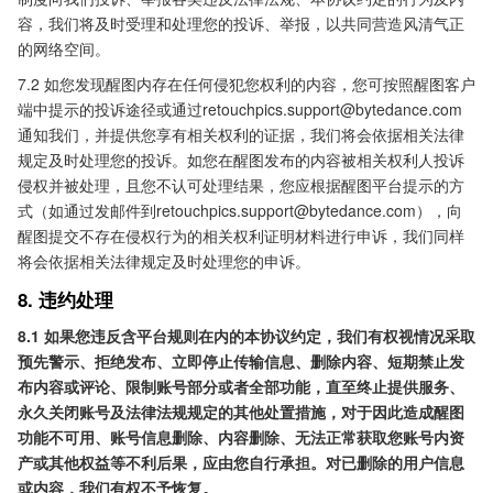
容，我们将及时受理和处理您的投诉、举报，以共同营造风清气正
的网络空间。
7.2 如您发现醒图内存在任何侵犯您权利的内容，您可按照醒图客户
端中提示的投诉途径或通过
retouchpics.support@bytedance.com
通知我们，并提供您享有相关权利的证据，我们将会依据相关法律
规定及时处理您的投诉。如您在醒图发布的内容被相关权利人投诉
侵权并被处理，且您不认可处理结果，您应根据醒图平台提示的方
式（如通过发邮件到
retouchpics.support@bytedance.com
），向
醒图提交不存在侵权行为的相关权利证明材料进行申诉，我们同样
将会依据相关法律规定及时处理您的申诉。
8. 违约处理
8.1 如果您违反含平台规则在内的本协议约定，我们有权视情况采取
预先警示、拒绝发布、立即停止传输信息、删除内容、短期禁止发
布内容或评论、限制账号部分或者全部功能，直至终止提供服务、
永久关闭账号及法律法规规定的其他处置措施，对于因此造成醒图
功能不可用、账号信息删除、内容删除、无法正常获取您账号内资
产或其他权益等不利后果，应由您自行承担。对已删除的用户信息
或内容，我们有权不予恢复。