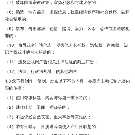
（7）破坏国家宗教政策，宣扬邪教和封建迷信的；
（8）编造、散布谣言、虚假信息，扰乱经济秩序和社会秩序、破坏
社会稳定的；
（9）散布、传播淫秽、色情、赌博、暴力、凶杀、恐怖或者教唆犯
罪的；
（10）侮辱或者诽谤他人，侵害他人名誉权、隐私权、肖像权、知
识产权或其他合法权益的；
（11）违反互联网广告相关法律法规的商业广告；
（12）法律、行政法规禁止的其他内容。
4.3 您不得制作、复制、发布以下不良内容，亦应当主动抵制此类内
容的传播：
（1）使用夸张标题，内容与标题严重不符的；
（2）炒作绯闻、丑闻、劣迹等的；
（3）不当评述自然灾害、重大事故等灾难的；
（4）带有性暗示、性挑逗等易使人产生性联想的；