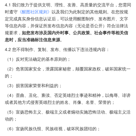
4.1 我们致力于提供文明、理性、友善、高质量的交流平台，您需同
时遵守
《醒图社区规则》
以及我们为此制定的其他规则。在您按规
定完成真实身份信息认证后，可以使用醒图制作、发布图片、文字
等信息内容，并保证所发布信息内容（无论是否公开）符合法律法
规要求，
如您发布涉及国内外时事、公共政策、社会事件等相关信
息时，应当准确标注信息来源
。
4.2 您不得制作、复制、发布、传播以下违法违规内容：
（1）反对宪法确定的基本原则的；
（2）危害国家安全，泄露国家秘密，颠覆国家政权，破坏国家统一
的；
（3）损害国家荣誉和利益的；
（4）歪曲、丑化、亵渎、否定英雄烈士事迹和精神，以侮辱、诽谤
或者其他方式侵害英雄烈士的姓名、肖像、名誉、荣誉的；
（5）宣扬恐怖主义、极端主义或者煽动实施恐怖活动、极端主义活
动的；
（6）宣扬民族仇恨、民族歧视，破坏民族团结的；