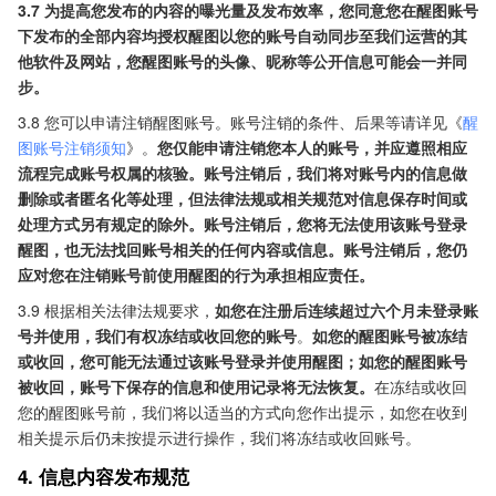
3.7 为提高您发布的内容的曝光量及发布效率，您同意您在醒图账号
下发布的全部内容均授权醒图以您的账号自动同步至我们运营的其
他软件及网站，您醒图账号的头像、昵称等公开信息可能会一并同
步。
3.8 您可以申请注销醒图账号。账号注销的条件、后果等请详见《
醒
图账号注销须知
》。
您仅能申请注销您本人的账号，并应遵照相应
流程完成账号权属的核验。账号注销后，我们将对账号内的信息做
删除或者匿名化等处理，但法律法规或相关规范对信息保存时间或
处理方式另有规定的除外。账号注销后，您将无法使用该账号登录
醒图，也无法找回账号相关的任何内容或信息。账号注销后，您仍
应对您在注销账号前使用醒图的行为承担相应责任。
3.9 根据相关法律法规要求，
如您在注册后连续超过六个月未登录账
号并使用，我们有权冻结或收回您的账号
。
如您的醒图账号被冻结
或收回，您可能无法通过该账号登录并使用醒图；如您的醒图账号
被收回，账号下保存的信息和使用记录将无法恢复。
在冻结或收回
您的醒图账号前，我们将以适当的方式向您作出提示，如您在收到
相关提示后仍未按提示进行操作，我们将冻结或收回账号。
4. 信息内容发布规范